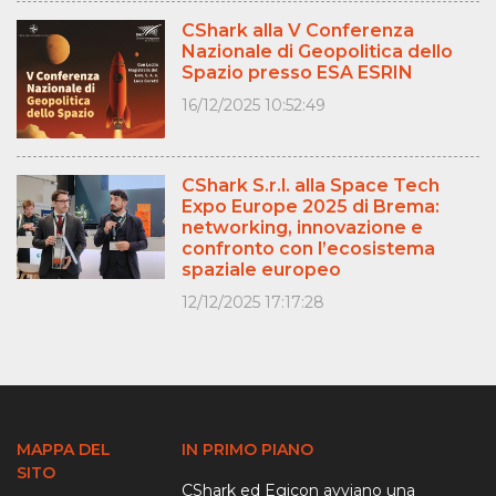
CShark alla V Conferenza
Nazionale di Geopolitica dello
Spazio presso ESA ESRIN
16/12/2025 10:52:49
CShark S.r.l. alla Space Tech
Expo Europe 2025 di Brema:
networking, innovazione e
confronto con l’ecosistema
spaziale europeo
12/12/2025 17:17:28
MAPPA DEL
IN PRIMO PIANO
SITO
CShark ed Egicon avviano una