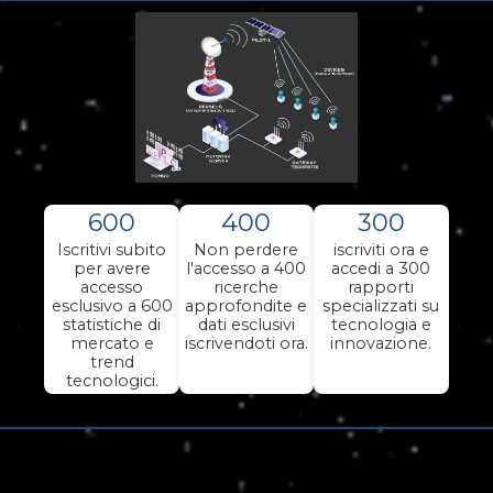
600
400
300
Iscritivi subito
Non perdere
iscriviti ora e
per avere
l'accesso a 400
accedi a 300
accesso
ricerche
rapporti
esclusivo a 600
approfondite e
specializzati su
statistiche di
dati esclusivi
tecnologia e
mercato e
iscrivendoti ora.
innovazione.
trend
tecnologici.