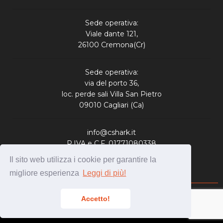
Sede operativa:
Viale dante 121,
26100 Cremona(Cr)
Sede operativa:
via del porto 36,
loc. perde sali Villa San Pietro
09010 Cagliari (Ca)
info@cshark.it
P.IVA e C.F. 01771080338
R.E.A. 190127
Il sito web utilizza i cookie per garantire la
Capitale Sociale: 310.000,00 € i.v.
migliore esperienza
Leggi di più!
Copyright © CShark S.r.l. 2020 -
Privacy policy
-
Cookies Policy
Accetto!
-
Condizioni Hosting
-
Credits & Disclaimer