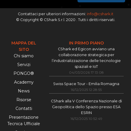
Contattaci per ulteriori informazioni:
info@cshark.it
© Copyright © CShark S.r.l. 2020 . Tutti i diritti riservati.
MAPPA DEL
IN PRIMO PIANO
SITO
CShark ed Egicon avviano una
collaborazione strategica per
Chi siamo
l’industrializzazione delle tecnologie
Servizi
spaziali e IoT
04/03/2026 17:13:08
PONGO®
Academy
Swiss Space Tour - Emilia Romagna
16/12/2025 12:28:55
News
Risorse
CShark alla V Conferenza Nazionale di
Geopolitica dello Spazio presso ESA
Contatti
ESRIN
Presentazione
16/12/2025 10:52:49
Tecnica Ufficiale